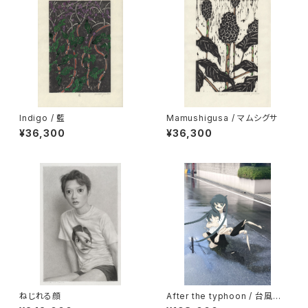
Indigo / 藍
Mamushigusa / マムシグサ
¥36,300
¥36,300
ねじれる顔
After the typhoon / 台風の
あと