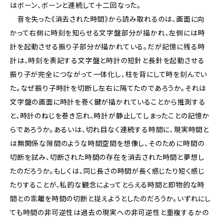
はボーン、ボーンと連続して十二回なった。
音を失った《消去された時間》から読み取れるのは、画面に向
かって右側に時刻を知らせる文字盤部分が描かれ、左側には時
計を起動させる振り子部分が描かれている。だが記憶に残る時
計は、時刻を表記する文字盤と時計の短針と長針を起動させる
振り子が完全につながって一体化し、柱を背にして時を刻んでい
た。なぜ振り子時計を切断し左右に隔てたのであろうか。それは
文字盤の画面に時計を巻く鍵が描かれていることから推測する
と、時計のねじを巻き忘れ、時計が静止してしまったことの記憶か
らであろうか。あるいは、切れ目なく連続する時間に、現実時間と
は無関係な隙間のような時間空間を想像し、そのために時間の
切断を試み、切断された時間の存在を消去された時間と夢想し
たのだろうか。もしくは、同じ長さの時間が長く感じたり短く感じ
たりすることが、私的な観念によってとらえる時間と即物的な時
間との乖離を時間の切断と捉えようとしたのだろうか。いずれにし
ても時間の非可逆性は過去の現実への非可逆性と重複するかの