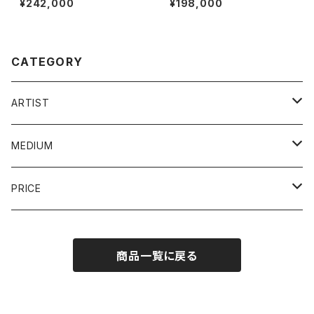
¥242,000
¥198,000
CATEGORY
ARTIST
YOSUKE AMEMIYA / 雨宮庸介
MEDIUM
KOREHIKO HINO / 日野之彦
painting / 絵画
PRICE
TATSUO KAWAGUCHI / 河口龍夫
photography / 写真
~10,000JPY
商品一覧に戻る
JUMBO SUZUKI / ジャンボスズキ
sculpture / 彫刻
~100,000JPY