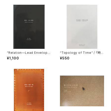
“Relation—Lead Envelop
“Topology of Time” / 『時間
e” / 『関係―鉛の郵便』
の位相』
¥1,100
¥550