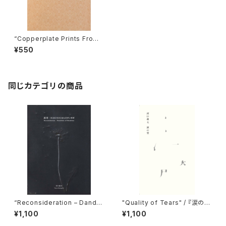
“Copperplate Prints From 1
963” / 『1963年の銅版画より』
¥550
同じカテゴリの商品
“Reconsideration – Dandel
"Quality of Tears" / 『涙の
ion of Hiroshima” / 『再考ー
質』
¥1,100
¥1,100
HIROSHIMAのタンポポ』