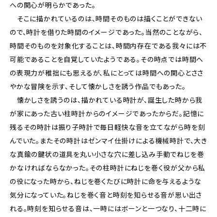
への関心が明らかであった。
そこに描かれているのは、時間そのものは描くことができない
ので、時計を借りた時間のイメージであった。当然のことながら、
時間そのものを対象化することは、時間内存在である我々には不
可能であることを自覚していたようである。その時点では時間へ
の表現力が稚拙にも思えるが、私にとっては時間への関心とささ
やかな冒険を示す、そして懐かしさを誘う作品でもあった。
懐かしさを誘うのは、描かれている時計が、誕生した時から我
が家にあった古い柱時計からのイメージであったからだ。記憶に
残るその時計は振り子時計で毎日軽快な音を立てながら時を刻
んでいた。またその時計はゼンマイ仕掛けによる機械時計で、大き
な真鍮の鍵状の道具を丸い小さな穴に差し込み手動でねじを巻
かなければならなかった。その柱時計にねじを巻く役が父から私
の役になった時から、ねじを巻くたびに時計に命を与えるような
気分になっていた。ねじを巻く音と時刻を知らせる音が思い出さ
れる。時刻を知らせる音は、一時にはボーンと一つなり、十二時に