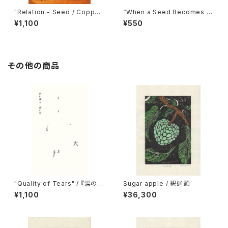
"Relation - Seed / Copper"
“When a Seed Becomes Ar
/ 『関係―種子・銅』
t” / 『種子が芸術になるとき』
¥1,100
¥550
その他の商品
"Quality of Tears" / 『涙の
Sugar apple / 釈迦頭
質』
¥1,100
¥36,300