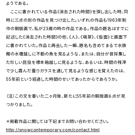
ようである。
ここに書かれている作品《消去された時間》を探し出した時、同
時に三点の別の作品を見つけ出した。いずれの作品も1963年制
作の銅版画で、私が23歳の時の作品である。作品の題名はすでに
記述した《消去された時間》の他、《人》、《萌芽》、《仮面》と画面下
に書かれていた。作品と再会した一瞬、題名も含めてまるで水族
館の水槽越しに不動の魚を見るような、または、自分が昔採集し
た珍しい昆虫を標本箱越しに見るような、あるいは、時間の残滓
で少し霞んだ曇りガラスを通して見るような感じを覚えたのは、
55年前という経過した時間のせいであったからであろうか。
（注）この文を書いた二ヶ月後、新たに55年前の銅版画６点が見
つかりました。
＊掲載作品に関しては下記までお問い合わせください。
http://snowcontemporary.com/contact.html