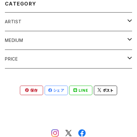
CATEGORY
ARTIST
YOSUKE AMEMIYA / 雨宮庸介
MEDIUM
KOREHIKO HINO / 日野之彦
painting / 絵画
PRICE
TATSUO KAWAGUCHI / 河口龍夫
photography / 写真
~10,000JPY
保存
シェア
LINE
ポスト
JUMBO SUZUKI / ジャンボスズキ
sculpture / 彫刻
~100,000JPY
HISHAM AKIRA BHAROOCHA
others / その他
~300,000JPY
MAKOTO MURATA / 村田真
print / 版画
~500,000JPY