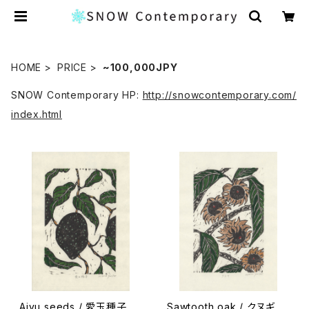
HOME
PRICE
~100,000JPY
SNOW Contemporary HP:
http://snowcontemporary.com/
index.html
Aiyu seeds / 愛玉種子
Sawtooth oak / クヌギ