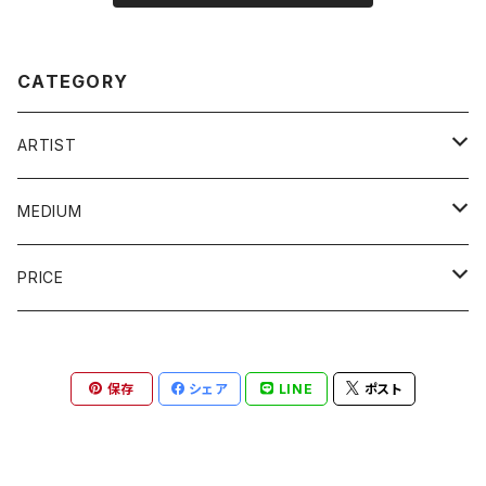
CATEGORY
ARTIST
YOSUKE AMEMIYA / 雨宮庸介
MEDIUM
KOREHIKO HINO / 日野之彦
painting / 絵画
PRICE
TATSUO KAWAGUCHI / 河口龍夫
photography / 写真
~10,000JPY
保存
シェア
LINE
ポスト
JUMBO SUZUKI / ジャンボスズキ
sculpture / 彫刻
~100,000JPY
HISHAM AKIRA BHAROOCHA
others / その他
~300,000JPY