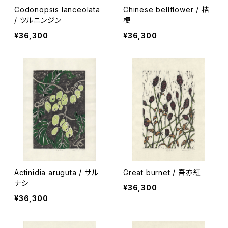
Codonopsis lanceolata
Chinese bellflower / 桔
/ ツルニンジン
梗
¥36,300
¥36,300
Actinidia aruguta / サル
Great burnet / 吾亦紅
ナシ
¥36,300
¥36,300