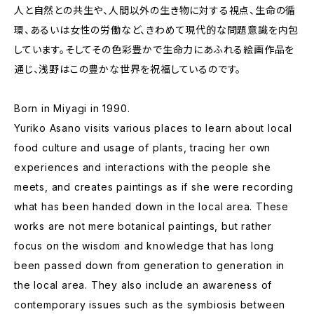
人と自然との共生や、人間以外の生き物に対する視点、生命の循
環、あるいは女性の労働など、きわめて現代的な問題意識を内包
しています。そしてその色彩豊かで生命力にあふれる絵画作品を
通じ、浅野はこの豊かな世界を祝福しているのです。
Born in Miyagi in 1990.
Yuriko Asano visits various places to learn about local
food culture and usage of plants, tracing her own
experiences and interactions with the people she
meets, and creates paintings as if she were recording
what has been handed down in the local area. These
works are not mere botanical paintings, but rather
focus on the wisdom and knowledge that has long
been passed down from generation to generation in
the local area. They also include an awareness of
contemporary issues such as the symbiosis between