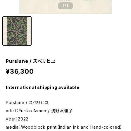
1
/1
Purslane / スベリヒユ
¥36,300
International shipping available
Purslane / スベリヒユ
artist：Yuriko Asano / 浅野友理子
year：2022
media：Woodblock print（Indian Ink and Hand-colored）