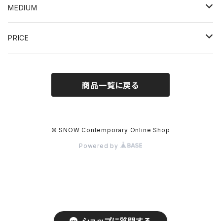
YOSUKE AMEMIYA / 雨宮庸介
MEDIUM
KOREHIKO HINO / 日野之彦
painting / 絵画
PRICE
TATSUO KAWAGUCHI / 河口龍夫
photography / 写真
~10,000JPY
商品一覧に戻る
JUMBO SUZUKI / ジャンボスズキ
sculpture / 彫刻
~100,000JPY
HISHAM AKIRA BHAROOCHA
others / その他
~300,000JPY
© SNOW Contemporary Online Shop
Powered by
MAKOTO MURATA / 村田真
print / 版画
~500,000JPY
ATSUHIRO ITO / 伊東篤宏
~1,000,000JPY
YUMIKO SHINOZAKI / 篠崎裕美子
~5,000,000JPY